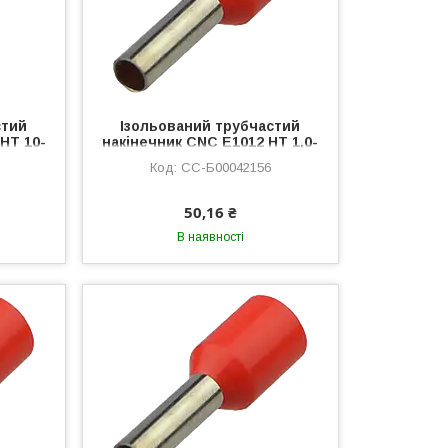
стий
Ізольований трубчастий
HT 10-
накінечник CNC E1012 HT 1,0-
й
12 100шт червоний
CC-Б00042156
лковий
(Б00042156) втулковий,
лужена мідь
50,16 ₴
В наявності