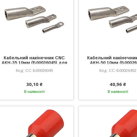
Кабельний накінечник CNC
Кабельний накінечни
АКН-35 10мм (Б00036045) для
АКН-50 10мм (Б00026
ремонту, кільцевий, 100шт в
Кільцевий, Алюминий
CC-Б00036045
CC-Б00026452
упаковці
изолированный, 50м
100шт
30,10 ₴
40,96 ₴
В наявності
В наявності