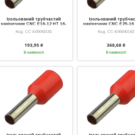
Ізольований трубчастий
Ізольований трубча
накінечник CNC E16-12 HT 16-
накінечник CNC E25-16 
12 100шт червоний
16 100шт червони
CC-Б00042161
CC-Б00042162
(Б00042161) 12мм² втулковий
(Б00042162) 16мм² вту
193,95 ₴
368,68 ₴
В наявності
В наявності