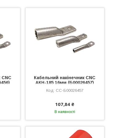
к CNC
Кабельний накінечник CNC
6456)
АКН-185 16мм (Б00026457)
ий,
Кільцевий, Алюминий,
CC-Б00026457
анный
185мм², 100шт
107,84 ₴
В наявності