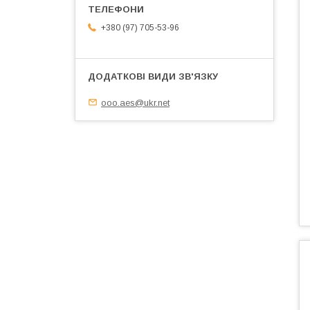
+380 (97) 705-53-96
ooo.aes@ukr.net