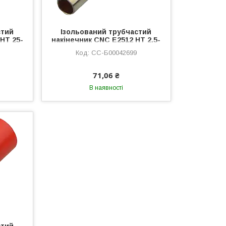
стий
Ізольований трубчастий
HT 25-
накінечник CNC E2512 HT 2,5-
й
12 100шт червоний
CC-Б00042699
лковий
(Б00042699) втулковий з
луженої міді
71,06 ₴
В наявності