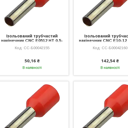
Ізольований трубчастий
Ізольований трубча
накінечник CNC E0512 HT 0,5-
накінечник CNC E10-12 
12 100шт червоний
12 100шт червони
CC-Б00042155
CC-Б00042160
(Б00042155) втулковий,
(Б00042160) 10мм² вту
лужена мідь
50,16 ₴
142,54 ₴
В наявності
В наявності