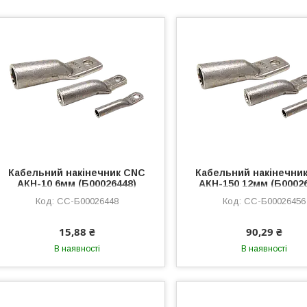
Кабельний накінечник CNC
Кабельний накінечни
АКН-10 6мм (Б00026448)
АКН-150 12мм (Б0002
Кільцевий, Алюминий,
Кільцевий, Алюмин
CC-Б00026448
CC-Б00026456
10мм², 100шт в упак.
150мм², Не изолиров
15,88 ₴
90,29 ₴
В наявності
В наявності