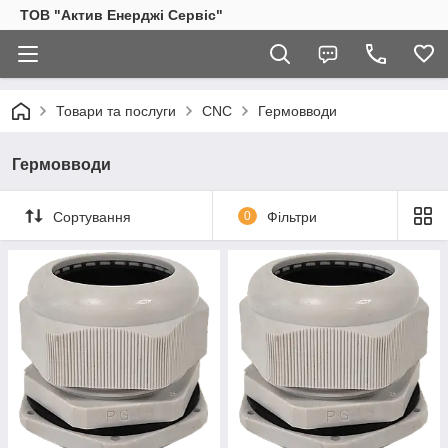
ТОВ "Актив Енерджі Сервіс"
Товари та послуги
CNC
Гермовводи
Гермовводи
Сортування
0
Фільтри