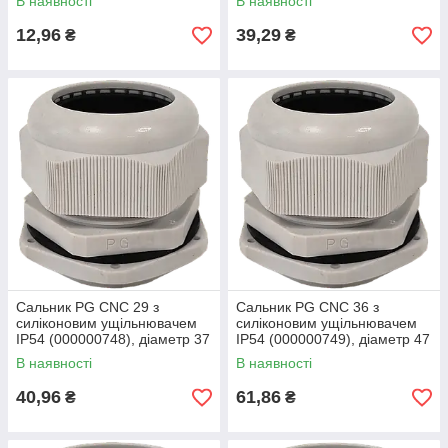
В наявності
В наявності
12,96
39,29
₴
₴
Сальник PG CNC 29 з
Сальник PG CNC 36 з
силіконовим ущільнювачем
силіконовим ущільнювачем
ІР54 (000000748), діаметр 37
ІР54 (000000749), діаметр 47
мм, поліамід, IP54
мм, поліамід, білий
В наявності
В наявності
40,96
61,86
₴
₴