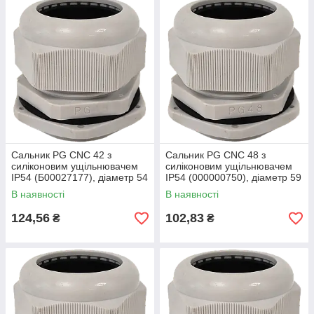
Сальник PG CNC 42 з
Сальник PG CNC 48 з
силіконовим ущільнювачем
силіконовим ущільнювачем
ІР54 (Б00027177), діаметр 54
ІР54 (000000750), діаметр 59
мм, матеріал поліамід
мм, поліамід, IP54
В наявності
В наявності
124,56
102,83
₴
₴