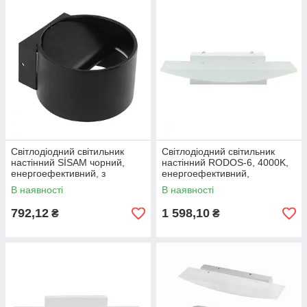
Світлодіодний світильник
Світлодіодний світильник
настінний SİSAM чорний,
настінний RODOS-6, 4000K,
енергоефективний, з
енергоефективний,
колірною температурою
довговічний, без мерехтіння
В наявності
В наявності
4200K
792,12
1 598,10
₴
₴