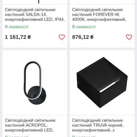
Світлодіодний світильник
Світлодіодний світильник
настінний SALDA-14,
настінний FOREVER-W,
енергоефективний LED, IP44,
4000K, енергоефективний,
4200K, довговічність 30 000
довговічний, без мерехтіння
В наявності
В наявності
годин
1 161,72
876,12
₴
₴
Світлодіодний світильник
Світлодіодний світильник
настінний ACROPOL,
настінний TRUVA чорний,
енергоефективний LED,
енергоефективний, з
колірна температура 4000K
колірною температурою