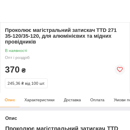
Проколює магістральний затискач TTD 271
35-120/35-120, для алюмінієвих та мідних
провідників
В наявності
Опт і роздріб
370
₴
245,36 ₴
від 100 шт.
Опис
Характеристики
Доставка
Оплата
Умови п
Опис
Проколює магістральний затискач TTD