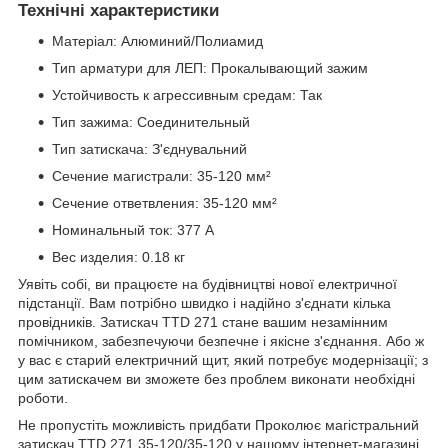
Технічні характеристики
Матеріал: Алюминий/Полиамид
Тип арматури для ЛЕП: Прокалывающий зажим
Устойчивость к агрессивным средам: Так
Тип зажима: Соединительный
Тип затискача: З'єднувальний
Сечение магистрали: 35-120 мм²
Сечение ответвления: 35-120 мм²
Номинальный ток: 377 А
Вес изделия: 0.18 кг
Уявіть собі, ви працюєте на будівництві нової електричної
підстанції. Вам потрібно швидко і надійно з'єднати кілька
провідників. Затискач TTD 271 стане вашим незамінним
помічником, забезпечуючи безпечне і якісне з'єднання. Або ж
у вас є старий електричний щит, який потребує модернізації; з
цим затискачем ви зможете без проблем виконати необхідні
роботи.
Не пропустіть можливість придбати Проколює магістральний
затискач TTD 271 35-120/35-120 у нашому інтернет-магазині.