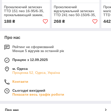
Прокалюючий затискач
Проколюючий
Про
TTD 151 neo 16-95/6-35,
відгалужальний затискач
магі
прокалывающий зажим,
TTD 241 neo 50-150/6-35,
TTD 
стойкость к агрессивным
для алюмінієвих та мідних
з'єд
188
268
442
₴
₴
средам
провідників
алюм
пров
Про нас
Рейтинг не сформований
Менше 5 відгуків за останній рік
Працює з 12.09.2025
м. Одеса
Проценка 52, Одеса, Україна
Контакти
Сьогодні вихідний
Показати весь графік роботи
Про нас