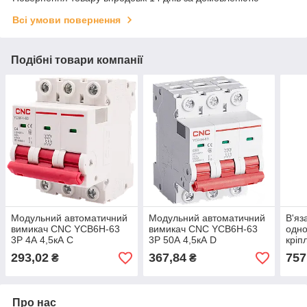
Всі умови повернення
Подібні товари компанії
Модульний автоматичний
Модульний автоматичний
В'яз
вимикач CNC YCB6Н-63
вимикач CNC YCB6Н-63
одно
3Р 4А 4,5кА С
3Р 50А 4,5кА D
кріп
(Б00029760) для захисту
(Б00034986) для захисту
діам
293,02
367,84
757
₴
₴
електричних кіл
електричних кіл
2,5 
Про нас