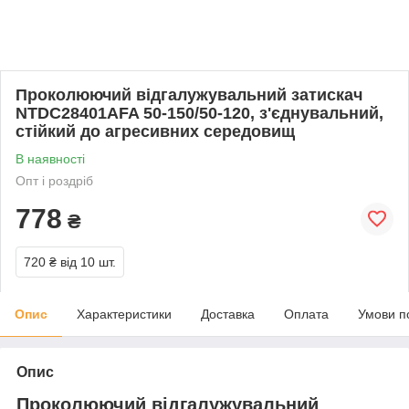
Проколюючий відгалужувальний затискач
NTDC28401AFA 50-150/50-120, з'єднувальний,
стійкий до агресивних середовищ
В наявності
Опт і роздріб
778
₴
720 ₴
від 10 шт.
Опис
Характеристики
Доставка
Оплата
Умови п
Опис
Проколюючий відгалужувальний