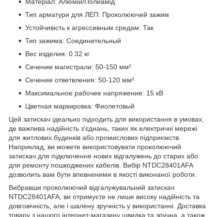
Матеріал: Алюмій/Полиамід
Тип арматури для ЛЕП: Проколюючий зажим
Устойчивість к агрессивным средам: Так
Тип зажима: Соединительный
Вес изделия: 0.32 кг
Сечение магистрали: 50-150 мм²
Сечение ответвления: 50-120 мм²
Максимальное рабочее напряжение: 15 кВ
Цветная маркировка: Фиолетовый
Цей затискач ідеально підходить для використання в умовах,
де важлива надійність з'єднань, таких як електричні мережі
для житлових будинків або промислових підприємств.
Наприклад, ви можете використовувати проколюючий
затискач для підключення нових відгалужень до старих або
для ремонту пошкоджених кабелів. Вибір NTDC28401AFA
дозволить вам бути впевненими в якості виконаної роботи.
Вибравши проколюючий відгалужувальний затискач
NTDC28401AFA, ви отримуєте не лише високу надійність та
довговічність, але і шалену зручність у використанні. Доставка
товару з нашого інтернет-магазину швидка та зручна, а також