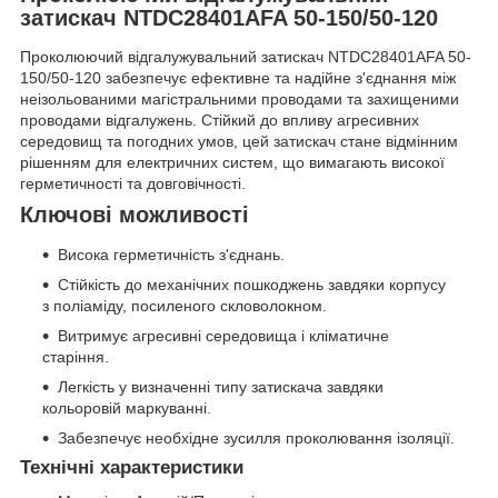
затискач NTDC28401AFA 50-150/50-120
Проколюючий відгалужувальний затискач NTDC28401AFA 50-
150/50-120 забезпечує ефективне та надійне з'єднання між
неізольованими магістральними проводами та захищеними
проводами відгалужень. Стійкий до впливу агресивних
середовищ та погодних умов, цей затискач стане відмінним
рішенням для електричних систем, що вимагають високої
герметичності та довговічності.
Ключові можливості
Висока герметичність з'єднань.
Стійкість до механічних пошкоджень завдяки корпусу
з поліаміду, посиленого скловолокном.
Витримує агресивні середовища і кліматичне
старіння.
Легкість у визначенні типу затискача завдяки
кольоровій маркуванні.
Забезпечує необхідне зусилля проколювання ізоляції.
Технічні характеристики