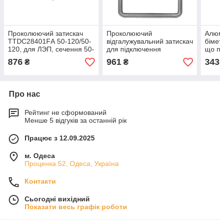
Проколюючий затискач
Проколюючий
Алюм
TTDC28401FА 50-120/50-
відгалужувальний затискач
біме
120, для ЛЭП, сечення 50-
для підключення
що п
120, максимальное
заземлень TNDC28401 BI
для 
876
961
343
₴
₴
напряжение 15 кВ
95 50-120,
алюм
прокалывающий зажим
для сип
Про нас
Рейтинг не сформований
Менше 5 відгуків за останній рік
Працює з 12.09.2025
м. Одеса
Проценка 52, Одеса, Україна
Контакти
Сьогодні вихідний
Показати весь графік роботи