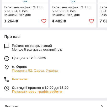
Кабельна муфта Т3ТН 6
Кабельна муфта Т3ТН 6
Каб
50-150 450 без
50-150 850 без
50-1
наконечників для
наконечників, для
нако
трижильного кабелю,
трижильного кабелю,
триж
3 264
4 482
7 6
₴
₴
номінальна напруга 6 кВ
номінальна напруга 6 кВ
номі
Про нас
Рейтинг не сформований
Менше 5 відгуків за останній рік
Працює з 12.09.2025
м. Одеса
Проценка 52, Одеса, Україна
Контакти
Сьогодні працює з 10:00 до 18:00
Показати весь графік роботи
Про нас