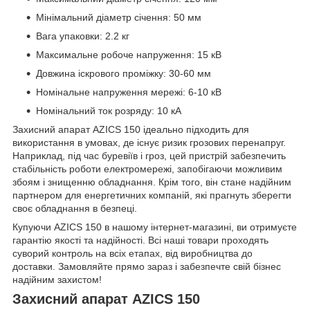
Мінімальний діаметр січення: 50 мм
Вага упаковки: 2.2 кг
Максимальне робоче напруження: 15 кВ
Довжина іскрового проміжку: 30-60 мм
Номінальне напруження мережі: 6-10 кВ
Номінальний ток розряду: 10 кА
Захисний апарат AZICS 150 ідеально підходить для
використання в умовах, де існує ризик грозових перенапруг.
Наприклад, під час буревіїв і гроз, цей пристрій забезпечить
стабільність роботи електромережі, запобігаючи можливим
збоям і знищенню обладнання. Крім того, він стане надійним
партнером для енергетичних компаній, які прагнуть зберегти
своє обладнання в безпеці.
Купуючи AZICS 150 в нашому інтернет-магазині, ви отримуєте
гарантію якості та надійності. Всі наші товари проходять
суворий контроль на всіх етапах, від виробництва до
доставки. Замовляйте прямо зараз і забезпечте свій бізнес
надійним захистом!
Захисний апарат AZICS 150