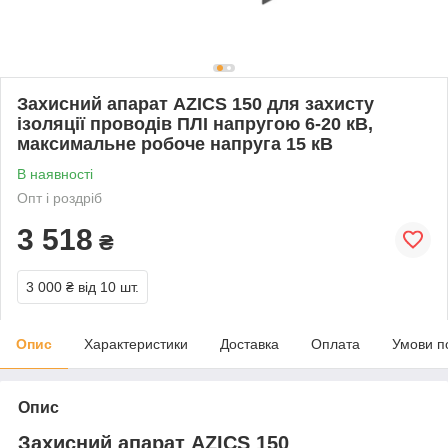
Захисний апарат AZICS 150 для захисту
ізоляції проводів ПЛІ напругою 6-20 кВ,
максимальне робоче напруга 15 кВ
В наявності
Опт і роздріб
3 518
₴
3 000 ₴
від 10 шт.
Опис
Характеристики
Доставка
Оплата
Умови п
Опис
Захисний апарат AZICS 150