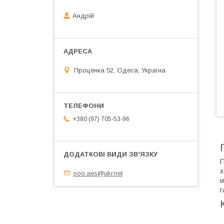
Андрій
Проценка 52, Одеса, Україна
+380 (97) 705-53-96
П
х
ooo.aes@ukr.net
и
г