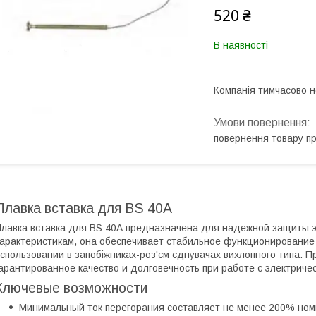
520 ₴
В наявності
Компанія тимчасово 
повернення товару п
Плавка вставка для BS 40А
лавка вставка для BS 40А предназначена для надежной защиты э
арактеристикам, она обеспечивает стабильное функционирование
спользовании в запобіжниках-роз'єм єднувачах вихлопного типа. П
арантированное качество и долговечность при работе с электриче
Ключевые возможности
Минимальный ток перегорания составляет не менее 200% номи