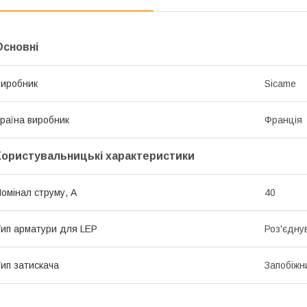
Основні
иробник
Sicame
раїна виробник
Франція
Користувальницькі характеристики
омінал струму, А
40
ип арматури для LEP
Роз'єдну
ип затискача
Запобіжн