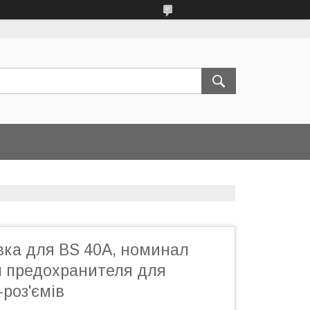
вка для BS 40А, номинал
п предохранителя для
-роз'ємів