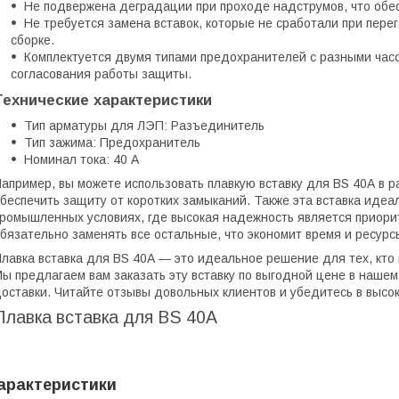
Не подвержена деградации при проходе надструмов, что обес
Не требуется замена вставок, которые не сработали при пере
сборке.
Комплектуется двумя типами предохранителей с разными час
согласования работы защиты.
Технические характеристики
Тип арматуры для ЛЭП: Разъединитель
Тип зажима: Предохранитель
Номинал тока: 40 А
апример, вы можете использовать плавкую вставку для BS 40А в р
беспечить защиту от коротких замыканий. Также эта вставка иде
ромышленных условиях, где высокая надежность является приорит
бязательно заменять все остальные, что экономит время и ресурс
лавка вставка для BS 40А — это идеальное решение для тех, кто 
ы предлагаем вам заказать эту вставку по выгодной цене в нашем
оставки. Читайте отзывы довольных клиентов и убедитесь в высо
Плавка вставка для BS 40А
арактеристики