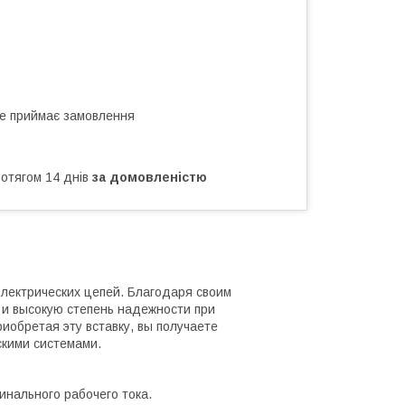
не приймає замовлення
ротягом 14 днів
за домовленістю
лектрических цепей. Благодаря своим
 и высокую степень надежности при
риобретая эту вставку, вы получаете
скими системами.
нального рабочего тока.