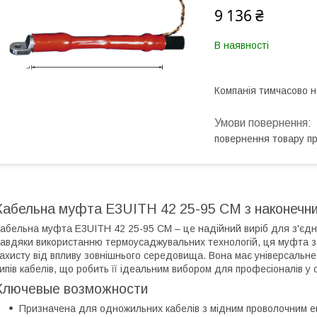
9 136 ₴
В наявності
Компанія тимчасово 
повернення товару п
Кабельна муфта E3UITH 42 25-95 СМ з наконечн
абельна муфта E3UITH 42 25-95 СМ – це надійний виріб для з'єдна
авдяки використанню термоусаджувальних технологій, ця муфта за
ахисту від впливу зовнішнього середовища. Вона має універсальне
ипів кабелів, що робить її ідеальним вибором для професіоналів у
Ключевые возможности
Призначена для одножильних кабелів з мідним проволочним е