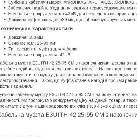
Сумісна з кабелями марок: XnRUHKXS, XRUHAKXS, XRUHKXS, A
Забезпечує надійне з'єднання завдяки термоусаджувальним н
Номінальне напруження до 42 кВ для безпечного використання
Довжина муфти складає 580 мм, що забезпечує зручність монт
Технические характеристики
Довжина: 580 мм
Сечение жил: 25-95 мм²
Тип елемента: муфта для кабелю
Номінальне напруження: 42 кВ
абельна муфта E3UITH 42 25-95 СМ з наконечниками ідеально під
отрібне надійне з'єднання електричних кабелів. Наприклад, інжен
икористовувати цю муфту для з'єднання живлення в комерційних б
лектропостачання. Також, ця муфта стане в нагоді в процесі ремон
кість з'єднання.
упуючи кабельну муфту E3UITH 42 25-95 СМ в нашому інтернет-мага
адійності. Ми пропонуємо конкурентну ціну на даний товар, а тако
рочитати відгуки наших задоволених клієнтів, які вже оцінили пере
Кабельна муфта E3UITH 42 25-95 СМ з наконечн