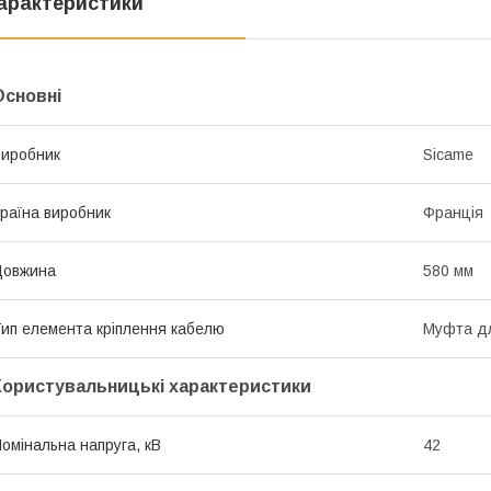
арактеристики
Основні
иробник
Sicame
раїна виробник
Франція
Довжина
580 мм
ип елемента кріплення кабелю
Муфта д
Користувальницькі характеристики
омінальна напруга, кВ
42