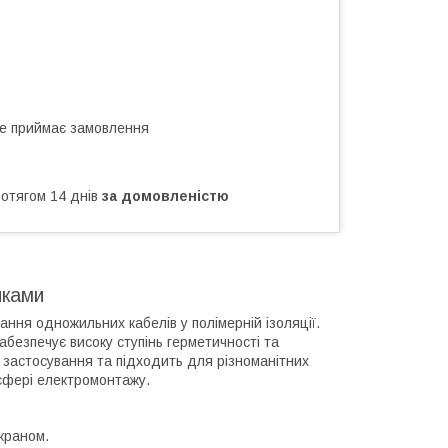
не приймає замовлення
ротягом 14 днів
за домовленістю
иками
ння одножильних кабелів у полімерній ізоляції.
безпечує високу ступінь герметичності та
 застосування та підходить для різноманітних
 сфері електромонтажу.
краном.