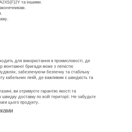
2XS(F)2Y та іншими.
аконечникам.
.
ажу.
ходить для використання в промисловості, де
ер монтажної бригади може з легкістю
удівлях, забезпечуючи безпечну та стабільну
ту кабельних ліній, де важливим є швидкість та
зині, ви отримуєте гарантію якості та
ж швидку доставку по всій території. Не забудьте
ваги цього продукту.
иками