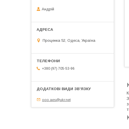
Андрій
Проценка 52, Одеса, Україна
+380 (97) 705-53-96
К
З
ooo.aes@ukr.net
з
т