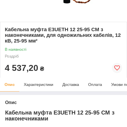
Кабельна муфта E3UETH 12 25-95 СМ з
наконечниками, для одножильних кабелів, 12
кВ, 25-95 мм²
В наявності
Роздріб
4 537,20
₴
Опис
Характеристики
Доставка
Оплата
Умови п
Опис
Кабельна муфта E3UETH 12 25-95 СМ з
наконечниками