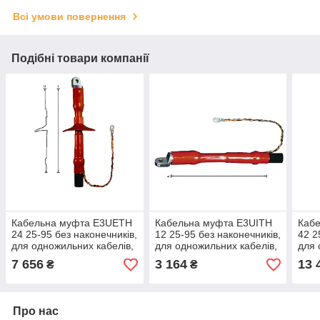
Всі умови повернення
Подібні товари компанії
Кабельна муфта E3UETH
Кабельна муфта E3UITH
Каб
24 25-95 без наконечників,
12 25-95 без наконечників,
42 2
для одножильних кабелів,
для одножильних кабелів,
для 
номінальне напруження
25-95 мм²
зовн
7 656
3 164
13 
₴
₴
24 кВ
Про нас