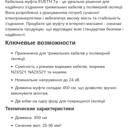
Кабельна муфта EUETH Tp - це ідеальне рішення для
надійного з’єднання трижильних кабелів у полімерній ізоляції.
Вона розроблена з урахуванням потреб сучасної
електроенергетики і забезпечує високу якість та стабільність
з'єднання. Придбати цю муфту в інтернет-магазині - означає
отримати продукцію, що відповідає всім стандартам безпеки і
надійності.
Ключевые возможности
Призначена для трижильних кабелів у полімерній
ізоляції.
Сумісність з різними марками кабелів, зокрема
N2XS2Y, NA2XS2Y та іншими.
Номінальне напруження до 24 кВ.
Довжина муфти складає 450 см, що дозволяє зручно
виконувати монтаж.
Дві юбки на одну фазу для покращеної ізоляції.
Технические характеристики
Довжина: 450 см
Сечение жил: 25-95 мм²