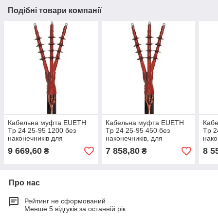
Подібні товари компанії
Кабельна муфта EUETH
Кабельна муфта EUETH
Каб
Tp 24 25-95 1200 без
Tp 24 25-95 450 без
Tp 2
наконечників для
наконечників, для
нако
трижильного кабелю з
трижильного кабелю,
триж
9 669,60
7 858,80
8 5
₴
₴
екраном
номинальное напряжение
екр
24 кВ
Про нас
Рейтинг не сформований
Менше 5 відгуків за останній рік