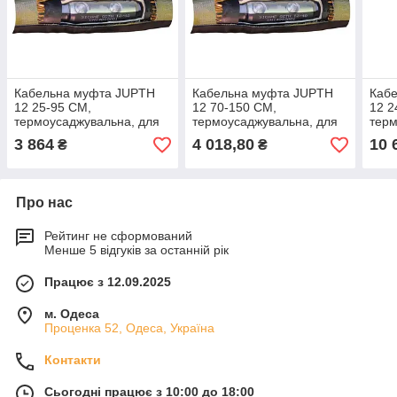
Кабельна муфта JUPTH
Кабельна муфта JUPTH
Каб
12 25-95 СМ,
12 70-150 СМ,
12 2
термоусаджувальна, для
термоусаджувальна, для
терм
одножильних кабелів
одножильних кабелів
одно
3 864
4 018,80
10 
₴
₴
Про нас
Рейтинг не сформований
Менше 5 відгуків за останній рік
Працює з 12.09.2025
м. Одеса
Проценка 52, Одеса, Україна
Контакти
Сьогодні працює з 10:00 до 18:00