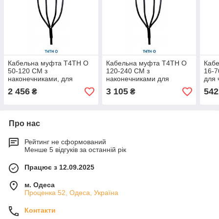
Кабельна муфта T4TH O
Кабельна муфта T4TH O
Кабе
50-120 СМ з
120-240 СМ з
16-7
наконечниками, для
наконечниками для
для 
чотирижильного кабелю
чотирижильного кабелю
кабе
2 456
3 105
542
₴
₴
до 1 кВ
до 1 кВ
напр
Про нас
Рейтинг не сформований
Менше 5 відгуків за останній рік
Працює з 12.09.2025
м. Одеса
Проценка 52, Одеса, Україна
Контакти