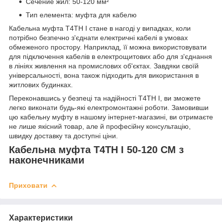
Сечение жил: 50-120 мм²
Тип елемента: муфта для кабелю
Кабельна муфта T4TH I стане в нагоді у випадках, коли
потрібно безпечно з'єднати електричні кабелі в умовах
обмеженого простору. Наприклад, її можна використовувати
для підключення кабелів в електрощитових або для з'єднання
в лініях живлення на промислових об'єктах. Завдяки своїй
універсальності, вона також підходить для використання в
житлових будинках.
Переконавшись у безпеці та надійності T4TH I, ви зможете
легко виконати будь-які електромонтажні роботи. Замовивши
цю кабельну муфту в нашому інтернет-магазині, ви отримаєте
не лише якісний товар, але й професійну консультацію,
швидку доставку та доступні ціни.
Кабельна муфта T4TH I 50-120 СМ з
наконечниками
Приховати
Характеристики