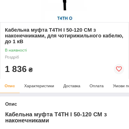
Кабельна муфта T4TH I 50-120 СМ з
наконечниками, для чотирижильного кабелю,
до 1 кВ
В наявності
Роздріб
1 836
₴
Опис
Характеристики
Доставка
Оплата
Умови п
Опис
Кабельна муфта T4TH I 50-120 СМ з
наконечниками