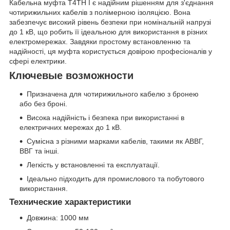
Кабельна муфта T4TH I є надійним рішенням для з'єднання
чотирижильних кабелів з полімерною ізоляцією. Вона
забезпечує високий рівень безпеки при номінальній напрузі
до 1 кВ, що робить її ідеальною для використання в різних
електромережах. Завдяки простому встановленню та
надійності, ця муфта користується довірою професіоналів у
сфері електрики.
Ключевые возможности
Призначена для чотирижильного кабелю з бронею
або без броні.
Висока надійність і безпека при використанні в
електричних мережах до 1 кВ.
Сумісна з різними марками кабелів, такими як АВВГ,
ВВГ та інші.
Легкість у встановленні та експлуатації.
Ідеально підходить для промислового та побутового
використання.
Технические характеристики
Довжина: 1000 мм