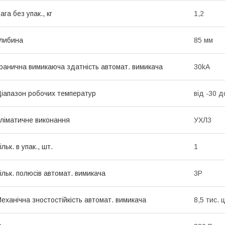
ага без упак., кг
1,2
либина
85 мм
ранична вимикаюча здатність автомат. вимикача
30kA
іапазон робочих температур
від -30 
ліматичне виконання
УХЛ3
ільк. в упак., шт.
1
ільк. полюсів автомат. вимикача
3P
еханічна зностостійкість автомат. вимикача
8,5 тис. 