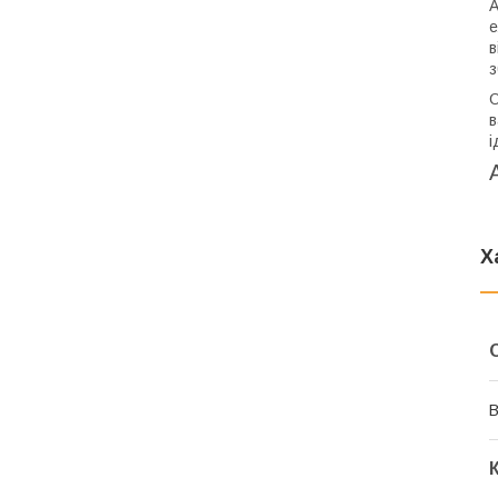
А
е
в
з
О
в
і
Х
В