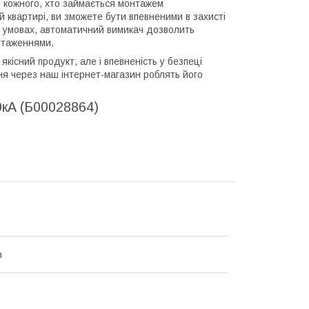
 кожного, хто займається монтажем
 квартирі, ви зможете бути впевненими в захисті
их умовах, автоматичний вимикач дозволить
антаженнями.
існий продукт, але і впевненість у безпеці
ня через наш інтернет-магазин роблять його
0кА (Б00028864)
h