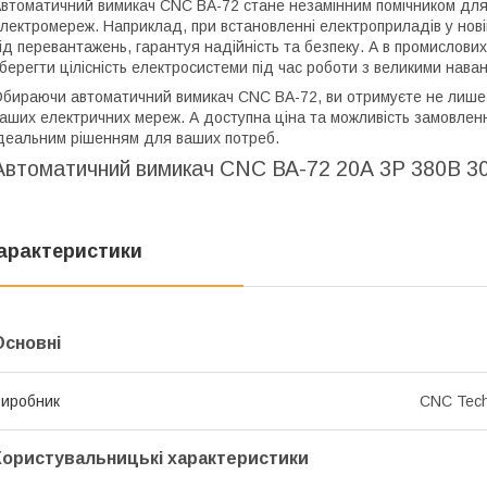
втоматичний вимикач CNC ВА-72 стане незамінним помічником для
лектромереж. Наприклад, при встановленні електроприладів у новій
ід перевантажень, гарантуя надійність та безпеку. А в промислов
берегти цілісність електросистеми під час роботи з великими нав
бираючи автоматичний вимикач CNC ВА-72, ви отримуєте не лише як
аших електричних мереж. А доступна ціна та можливість замовлен
деальним рішенням для ваших потреб.
Автоматичний вимикач CNC ВА-72 20А 3Р 380В 3
арактеристики
Основні
иробник
CNC Tec
Користувальницькі характеристики