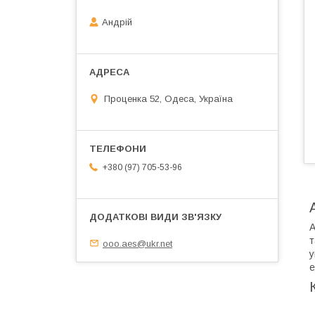
Андрій
Проценка 52, Одеса, Україна
+380 (97) 705-53-96
А
т
ooo.aes@ukr.net
у
е