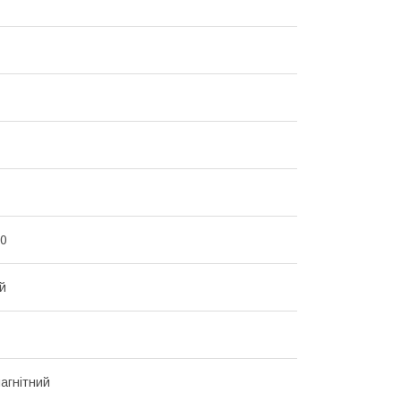
00
й
агнітний