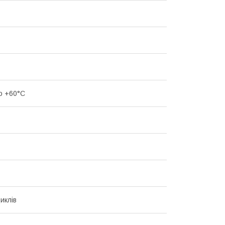
до +60°С
циклів