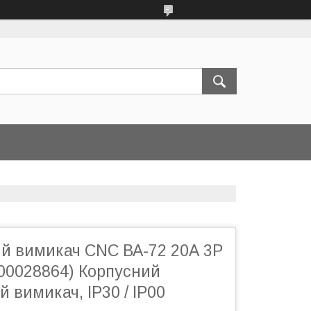
й вимикач CNC ВА-72 20А 3Р
Б00028864) Корпусний
 вимикач, IP30 / IP00