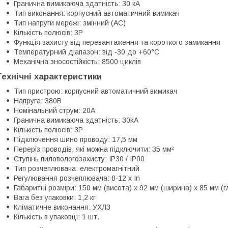
Гранична вимикаюча здатність: 30 кА
Тип виконання: корпусний автоматичний вимикач
Тип напруги мережі: змінний (AC)
Кількість полюсів: 3P
Функція захисту від перевантаження та короткого замикання
Температурний діапазон: від -30 до +60°С
Механічна зносостійкість: 8500 циклів
Технічні характеристики
Тип пристрою: корпусний автоматичний вимикач
Напруга: 380В
Номінальний струм: 20A
Гранична вимикаюча здатність: 30kA
Кількість полюсів: 3P
Підключення шино проводу: 17,5 мм
Переріз проводів, які можна підключити: 35 мм²
Ступінь пиловологозахисту: IP30 / IP00
Тип розчеплювача: електромагнітний
Регулювання розчеплювача: 8-12 х In
Габаритні розміри: 150 мм (висота) x 92 мм (ширина) x 85 мм (
Вага без упаковки: 1,2 кг
Кліматичне виконання: УХЛ3
Кількість в упаковці: 1 шт.