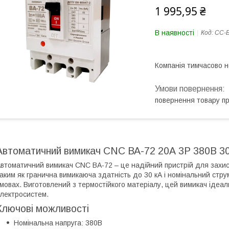
1 995,95 ₴
В наявності
Код:
CC-
Компанія тимчасово 
повернення товару п
Автоматичний вимикач CNC ВА-72 20А 3Р 380В 3
втоматичний вимикач CNC ВА-72 – це надійний пристрій для захис
аким як гранична вимикаюча здатність до 30 кА і номінальний струм
мовах. Виготовлений з термостійкого матеріалу, цей вимикач ідеа
лектросистем.
Ключові можливості
Номінальна напруга: 380В