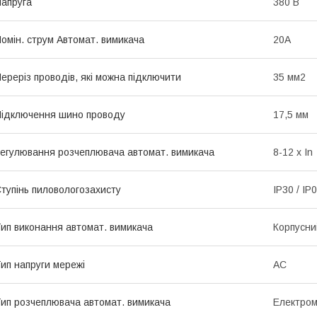
апруга
380 В
омін. струм Aвтомат. вимикача
20A
ереріз проводів, які можна підключити
35 мм2
ідключення шино проводу
17,5 мм
егулювання розчеплювача автомат. вимикача
8-12 х In
тупінь пиловологозахисту
IP30 / IP
ип виконання автомат. вимикача
Корпусни
ип напруги мережі
AC
ип розчеплювача автомат. вимикача
Електром