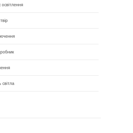
 освітлення
твір
лючення
иробник
лення
 світла