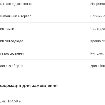
иттєве підключення
Напрямок
інімальний інтервал
Врізний о
ип лампи
Час відк
ип світлодіода
Країна в
ут розсіювання
Кут охоп
астота обертів
Дальність
нформація для замовлення
іна:
104,58 ₴