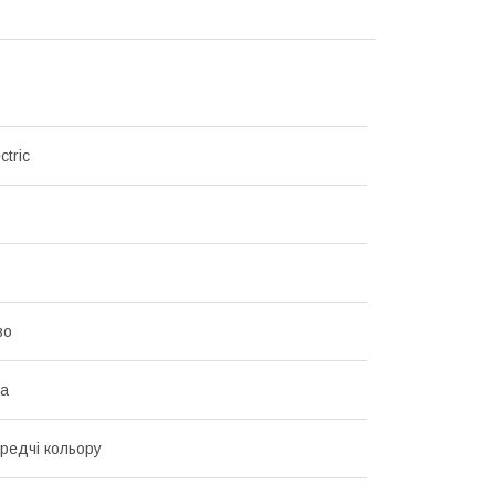
ctric
во
ка
ередчі кольору