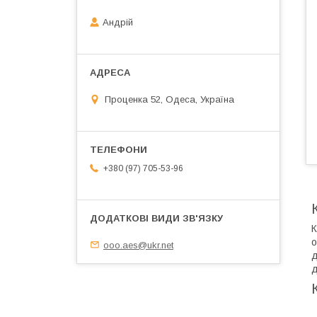
Андрій
Проценка 52, Одеса, Україна
+380 (97) 705-53-96
К
о
ooo.aes@ukr.net
д
д