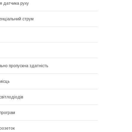
я датчика руху
нціальний струм
ьно пропускна здатність
 місць
 світлодіодів
 програм
 розеток