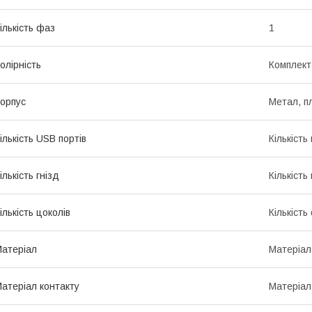
ількість фаз
1
олірність
Комплект
орпус
Метал, п
ількість USB портів
Кількість
ількість гнізд
Кількість
ількість цоколів
Кількість
атеріал
Матеріал 
атеріал контакту
Матеріал