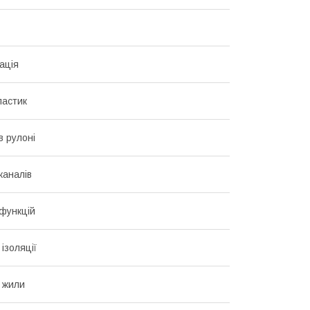
ація
ластик
 в рулоні
 каналів
 функцій
ізоляції
 жили