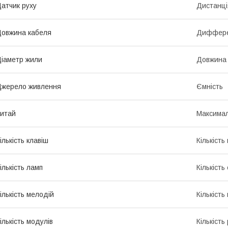
атчик руху
Дистанці
овжина кабеля
Диффере
іаметр жили
Довжина
жерело живлення
Ємність
итай
Максимал
ількість клавіш
Кількість
ількість ламп
Кількість
ількість мелодій
Кількість
ількість модулів
Кількість