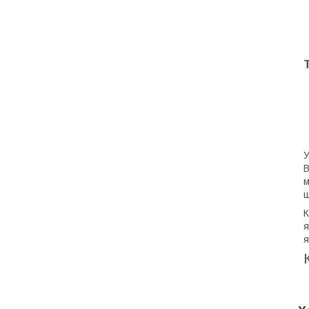
У
В
м
ш
К
я
я