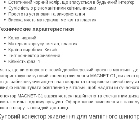
Естетичний чорний колір, що вписується в будь-який інтер'єр
Сумісність з різноманітними світильниками
Простота установки та використання
Висока якість матеріалів: метал та пластик
Технические характеристики
Колір: чорний
Матеріал корпусу: метал, пластик
Країна виробник: Китай
Тип: коннектор живлення
Кількість фаз: 1
явіть, що ви створюєте новий дизайнерський проект в магазині, де
икористовуючи кутовий конектор живлення MAGNET-C1, ви легко п
ісць, забезпечуючи акцент на товарах та створюючи привабливу ат
видко налаштувати освітлення у вітальні, щоб надати їй сучасного
онектор MAGNET-C1 відрізняється надійністю та елегантним дизайн
кість і стиль в одному продукті. Оформляючи замовлення в нашому 
кості товару та швидкій доставці.
Кутовий конектор живлення для магнітного шин