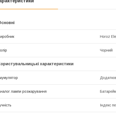
арактеристики
Основні
иробник
Horoz Ele
олір
Чорний
Користувальницькі характеристики
кумулятор
Додатко
налог лампи розжарування
Батарей
учність
Індекс п