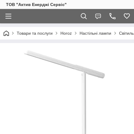
ТОВ "Актив Енерджі Сервіс"
Товари та послуги
Horoz
Настільні лампи
Світиль