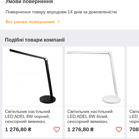
Умови повернення
Повернення товару впродовж 14 днів за домовленістю
Всі умови повернення
Подібні товари компанії
Світильник настільний
Світильник настільний
Світ
LED ADEL 8W чорний,
LED ADEL 8W білий,
LED
сенсорний вимикач,
сенсорний вимикач,
чорн
диммер, SMD LED 3000K,
диммер, 3000K, 4000K,
димм
1 276,80
1 276,80
708
₴
₴
4000K, 6000K
6000K
C п