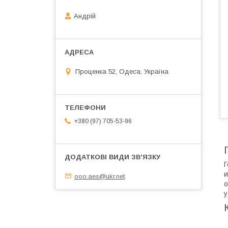
Андрій
Проценка 52, Одеса, Україна
+380 (97) 705-53-96
Г
и
ooo.aes@ukr.net
о
у